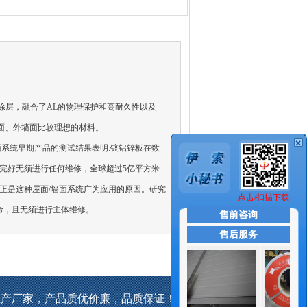
合金涂层，融合了AL的物理保护和高耐久性以及
屋面、外墙面比较理想的材料。
面系统早期产品的测试结果表明:镀铝锌板在数
完好无须进行任何维修，全球超过5亿平方米
正是这种屋面/墙面系统广为应用的原因。研究
点击/扫描下载
寿命，且无须进行主体维修。
售前咨询
售后服务
、彩钢卷生产厂家，产品质优价廉，品质保证！
51La