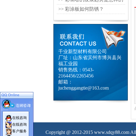
>> 彩涂板如何防锈？
千业新型材料有限公司
厂址：山东省滨州市博兴县兴
福工业园
销售热线：0543-
2164456/2265456
邮箱：
juchenggangtie@163.com
在线咨询
在线咨询
客户服务
Copyright @ 2012-2015
www.sdqy88.com
A