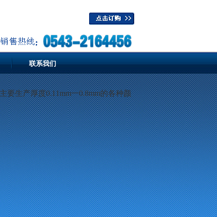
联系我们
产厚度0.11mm一0.8mm的各种颜