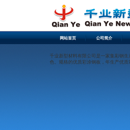
网站首页
公司简介
千业新型材料有限公司是一家集彩钢生产
色、规格的优质彩涂钢板，年生产优质彩