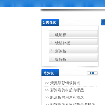
分类导航
轧硬板
镀铝锌板
彩涂板
镀锌板
彩涂板
>> 聚氨酯彩钢板特点
>> 彩涂卷的材质有哪些
>> 彩涂板的用途和概念
>> 彩钢卷的发展趋势是怎样的